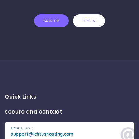
SIGN UP
LOG IN
Quick Links
secure and contact
EMAIL US :
support@ichtushosting.com